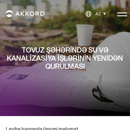
AZ
TOVUZ ŞƏHƏRINDƏ SU VƏ
KANALIZASIYA IŞLƏRININ YENIDƏN
QURULMASI
Layihə haqqında ümumi məlumat