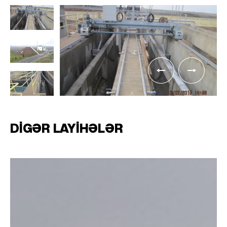
DIGƏR LAYIHƏLƏR