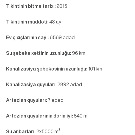
Tikintinin bitmə tarixi:
2015
Tikintinin müddəti:
48 ay
Ev çıxışlarının sayı:
6569 ədəd
Su şəbəkə xəttinin uzunluğu:
96 km
Kanalizasiya şəbəkəsinin uzunluğu:
101 km
Kanalizasiya quyuları:
2892 ədəd
Artezian quyuları:
7 ədəd
Artezian quyularının dərinliyi:
840 m
Su anbarları:
2x5000 m³