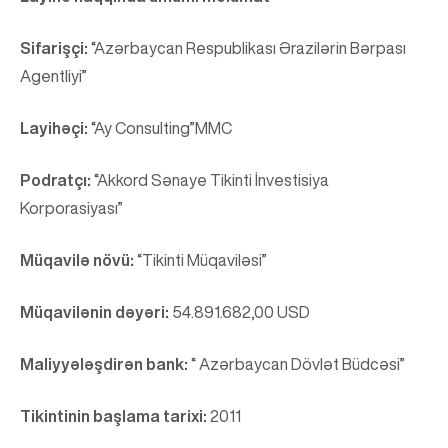
Sifarişçi:
“Azərbaycan Respublikası Ərazilərin Bərpası
Agentliyi”
Layihəçi:
“Ay Consulting”MMC
Podratçı:
“Akkord Sənaye Tikinti İnvestisiya
Korporasiyası”
Müqavilə növü:
“Tikinti Müqaviləsi”
Müqavilənin dəyəri:
54.891.682,00 USD
Maliyyələşdirən bank:
“ Azərbaycan Dövlət Büdcəsi”
Tikintinin başlama tarixi:
2011