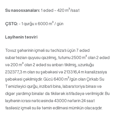
Su nasosxanaları:
1 ədəd – 420 m³/saat
ÇSTQ:
- 1 qurğu x 6000 m³ / gün
Layihənin təsviri
Tovuz şəhərinin içməli su təchizatı üçün 7 ədəd
subartezian quyusu qazılmış, tutumu 2500 m³ olan 2 ədəd
və 200 m³ olan 2 ədəd su anbarı tikilmiş, uzunluğu
232377,3 m olan su şəbəkəsi və 213316,4 m kanalizasiya
şəbəkəsi çəkilmişdir. Gücü 6400 m³/gün olan Çirkab Su
Təmizləyici qurğu, inzibati bina, labaratoriya binası və
digər yardımçı binalar da tikilərək istifadəyə verilmişdir. Bu
layihənin icrası nəticəsində 43000 nəfərin 24 saat
fasiləsiz içməli su ilə təmin edilməsi mümkün olacaqdır.