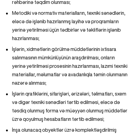
rəhbərinə təqdim olunması;
Metodiki və normativ materialların, texniki sənədlərin,
eləcə də işlənib hazırlanmış layihə və proqramların
yerinə yetirilməsi üçün tədbirlər və təkliflərin işlənib
hazırlanması;
İşlərin, xidmətlərin görülmə müddətlərinin ixtisara
salınmasının mümkünlüyünün araşdırılması, onların
yerinə yetirilməsi prosesinin hazırlanması, lazımi texniki
materiallar, məlumatlar və avadanlıqla təmin olunmanın
nəzərə alınması;
İşlərin qrafiklərini, sifarişləri, ərizələri, təlimatları, sxem
və digər texniki sənədləri tərtib edilməsi, eləcə də
təsdiq olunmuş forma və müəyyən olunmuş müddətlər
üzrə qoyulmuş hesabatların tərtib edilməsi;
İnşa olunacaq obyektlər üzrə komplektləşdirilmiş