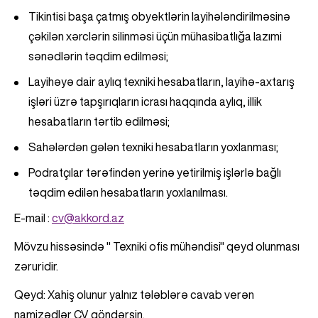
Tikintisi başa çatmış obyektlərin layihələndirilməsinə
çəkilən xərclərin silinməsi üçün mühasibatlığa lazımi
sənədlərin təqdim edilməsi;
Layihəyə dair aylıq texniki hesabatların, layihə-axtarış
işləri üzrə tapşırıqların icrası haqqında aylıq, illik
hesabatların tərtib edilməsi;
Sahələrdən gələn texniki hesabatların yoxlanması;
Podratçılar tərəfindən yerinə yetirilmiş işlərlə bağlı
təqdim edilən hesabatların yoxlanılması.
E-mail :
cv@akkord.az
Mövzu hissəsində " Texniki ofis mühəndisi" qeyd olunması
zəruridir.
Qeyd: Xahiş olunur yalnız tələblərə cavab verən
namizədlər CV göndərsin.