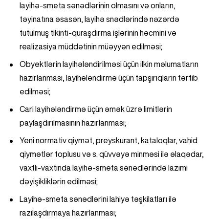
layihə-smeta sənədlərinin olmasını və onların,
təyinatına əsasən, layihə snədlərində nəzərdə
tutulmuş tikinti-quraşdırma işlərinin həcmini və
realizasiya müddətinin müəyyən edilməsi;
Obyektlərin layihələndirilməsi üçün ilkin məlumatların
hazırlanması, layihələndirmə üçün tapşırıqların tərtib
edilməsi;
Cari layihələndirmə üçün əmək üzrə limitlərin
paylaşdırılmasının hazırlanması;
Yeni normativ qiymət, preyskurant, kataloqlar, vahid
qiymətlər toplusu və s. qüvvəyə minməsi ilə əlaqədar,
vaxtlı-vaxtında layihə-smeta sənədlərində lazımi
dəyişikliklərin edilməsi;
Layihə-smeta sənədlərini lahiyə təşkilatları ilə
razılaşdırmaya hazırlanması;