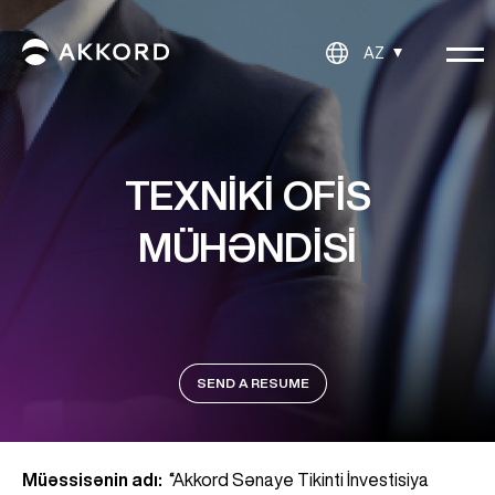
AZ
TEXNIKI OFIS
MÜHƏNDISI
SEND A RESUME
Müəssisənin adı:
“Akkord Sənaye Tikinti İnvestisiya