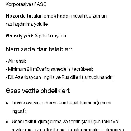
Korporasiyası” ASC
Nəzərdə tutulan əmək haqqı
: müsahibə zamanı
razılaşdırılma yolu ilə
Əsas iş yeri:
Ağstafa rayonu
Namizədə dair tələblər:
• Ali təhsil;
• Minimum 2 il müvafiq sahədə iş təcrübəsi;
• Dil: Azərbaycan ; İngilis və Rus dilləri ( arzuolunandır)
Əsas vəzifə öhdəlikləri:
Layihə əsasında həcmlərin hesablanması (ümumi
inşaat);
Əsaslı tikinti-quraşdırma və təmir işləri üçün təklif və
razılaşma qiymətləri hesablamalarını analiz edilməsi və