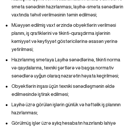
smeta sənədinin hazırlanması, layihə-smeta sənədlərin
vaxtında təhvil verilməsinin təmin edilməsi;
Müəyyən edilmiş vaxt ərzində obyektlərin verilməsi
planını, iş qrafiklərini və tikinti-quraşdırma işlərinin
kəmiyyət və keyfiyyət göstəricilərinə əsasən yerinə
yetirilməsi;
Hazırlanmış smetaya Layihə sənədlərinə, tikinti norma
və qaydalarına, texniki şərtlərə və başqa normativ
sənədlərə uyğun olaraq nəzarətin həyata keçirilməsi;
Obyektlərin inşası üçün texniki sənədləşmənin əldə
edilməsində iştirak edilməsi;
Layihə üzrə görülən işlərin günlük və həftəlik iş planının
hazırlanması;
Görülmüş işlər üzrə aylıq hesabatın hazırlanıb lahiyə