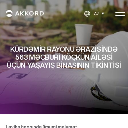
AZ
KÜRDƏMIR RAYONU ƏRAZISINDƏ
563 MƏCBURI KÖÇKÜN AILƏSI
ÜÇÜN YAŞAYIŞ BINASININ TIKINTISI
Layihə
haqqında ümumi məlumat