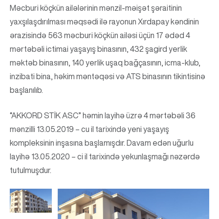
Məcburi köçkün ailələrinin mənzil-məişət şəraitinin
yaxşılaşdırılması məqsədi ilə rayonun Xırdapay kəndinin
ərazisində 563 məcburi köçkün ailəsi üçün 17 ədəd 4
mərtəbəli ictimai yaşayış binasının, 432 şagird yerlik
məktəb binasının, 140 yerlik uşaq bağçasının, icma-klub,
inzibati bina, həkim məntəqəsi və ATS binasının tikintisinə
başlanılıb.
“AKKORD STİK ASC” həmin layihə üzrə 4 mərtəbəli 36
mənzilli 13.05.2019 – cu il tarixində yeni yaşayış
kompleksinin inşasına başlamışdır. Davam edən uğurlu
layihə 13.05.2020 – ci il tarixində yekunlaşmağı nəzərdə
tutulmuşdur.